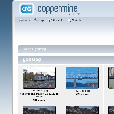
Home
Login
Album list
Search
Home
>
godstog
godstog
DSC_9784.jpg
PT2_7506.jpg
hedehusene station 10-11-23 kl
729 views
16.00
558 views