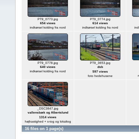
PT9_0773.jpg
PT9_0774.jpg
654 views
614 views
indkørsel kolding fra nord
indkørsel kolding fra nord
ind
PT9_0778.jpg
PT9_3653.jpg
640 views
dsb
indkørsel kolding fra nord
597 views
foto hedehusene
_DSC3847.jpg
vallensbæk og Albertslund
1314 views
højhastighed + s-tog og lokaltog
16 files on 1 page(s)